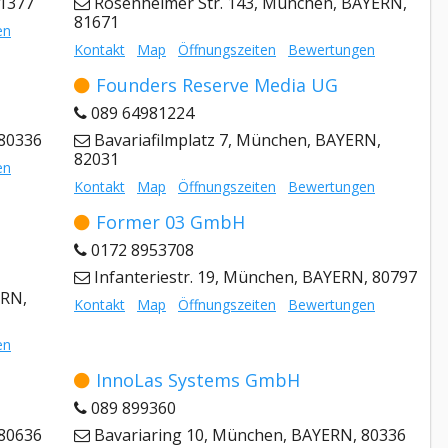
81377
Rosenheimer Str. 143, München, BAYERN,
81671
en
Kontakt
Map
Öffnungszeiten
Bewertungen
Founders Reserve Media UG
089 64981224
 80336
Bavariafilmplatz 7, München, BAYERN,
82031
en
Kontakt
Map
Öffnungszeiten
Bewertungen
Former 03 GmbH
0172 8953708
Infanteriestr. 19, München, BAYERN, 80797
ERN,
Kontakt
Map
Öffnungszeiten
Bewertungen
en
InnoLas Systems GmbH
089 899360
 80636
Bavariaring 10, München, BAYERN, 80336