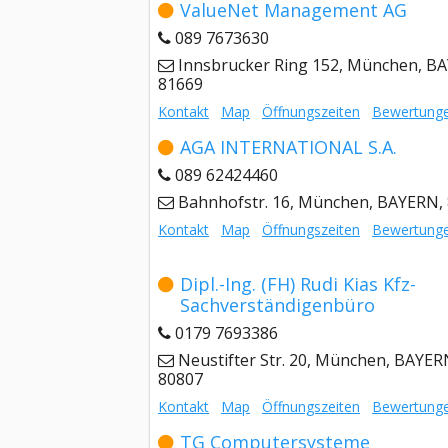
ValueNet Management AG
089 7673630
Innsbrucker Ring 152, München, B
81669
Kontakt
Map
Öffnungszeiten
Bewertung
AGA INTERNATIONAL S.A.
089 62424460
Bahnhofstr. 16, München, BAYERN,
Kontakt
Map
Öffnungszeiten
Bewertung
Dipl.-Ing. (FH) Rudi Kias Kfz-
Sachverständigenbüro
0179 7693386
Neustifter Str. 20, München, BAYER
80807
Kontakt
Map
Öffnungszeiten
Bewertung
TG Computersysteme