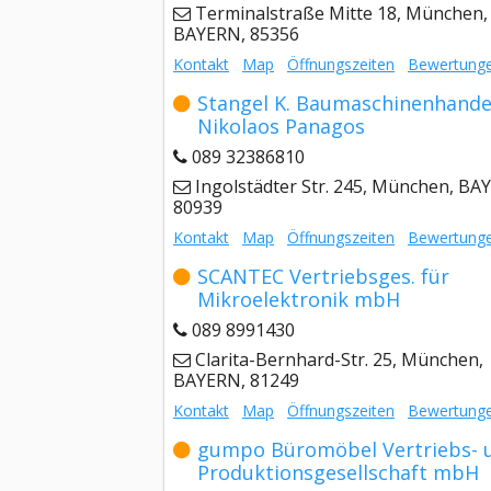
Terminalstraße Mitte 18, München,
BAYERN, 85356
Kontakt
Map
Öffnungszeiten
Bewertung
Stangel K. Baumaschinenhandel
Nikolaos Panagos
089 32386810
Ingolstädter Str. 245, München, BA
80939
Kontakt
Map
Öffnungszeiten
Bewertung
SCANTEC Vertriebsges. für
Mikroelektronik mbH
089 8991430
Clarita-Bernhard-Str. 25, München,
BAYERN, 81249
Kontakt
Map
Öffnungszeiten
Bewertung
gumpo Büromöbel Vertriebs- u
Produktionsgesellschaft mbH