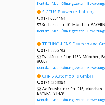
Kontakt
Map
Öffnungszeiten
Bewertung
SICCUS Bauwerterhaltung
0171 6201164
Kochelseestr. 10, München, BAYERN
Kontakt
Map
Öffnungszeiten
Bewertung
TECHNO-LENS Deutschland G
0171 2206793
Frankfurter Ring 193A, München, 
80807
Kontakt
Map
Öffnungszeiten
Bewertung
CHRIS Automobile GmbH
0171 2303364
Wolfratshauser Str. 216, München,
BAYERN, 81479
Kontakt
Map
Öffnungszeiten
Bewertung