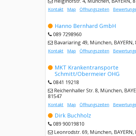
Heiglhofstr. 4, München, BAYERN, 
Kontakt
Map
Öffnungszeiten
Bewertung
Hanno Bernhard GmbH
089 7298960
Bavariaring 49, München, BAYERN,
Kontakt
Map
Öffnungszeiten
Bewertung
MKT Krankentransporte
Schmitt/Obermeier OHG
0841 19218
Reichenhaller Str. 8, München, BAY
81547
Kontakt
Map
Öffnungszeiten
Bewertung
Dirk Buchholz
089 90019810
Leonrodstr. 69, München, BAYERN,