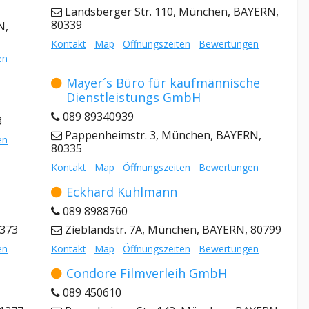
Landsberger Str. 110, München, BAYERN,
80339
N,
Kontakt
Map
Öffnungszeiten
Bewertungen
en
Mayer´s Büro für kaufmännische
Dienstleistungs GmbH
089 89340939
3
Pappenheimstr. 3, München, BAYERN,
en
80335
Kontakt
Map
Öffnungszeiten
Bewertungen
Eckhard Kuhlmann
089 8988760
1373
Zieblandstr. 7A, München, BAYERN, 80799
en
Kontakt
Map
Öffnungszeiten
Bewertungen
Condore Filmverleih GmbH
089 450610