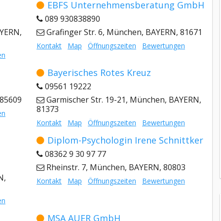
EBFS Unternehmensberatung GmbH
089 930838890
AYERN,
Grafinger Str. 6, München, BAYERN, 81671
Kontakt
Map
Öffnungszeiten
Bewertungen
en
Bayerisches Rotes Kreuz
09561 19222
 85609
Garmischer Str. 19-21, München, BAYERN,
81373
en
Kontakt
Map
Öffnungszeiten
Bewertungen
Diplom-Psychologin Irene Schnittker
08362 9 30 97 77
Rheinstr. 7, München, BAYERN, 80803
N,
Kontakt
Map
Öffnungszeiten
Bewertungen
en
MSA AUER GmbH