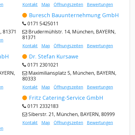
en
Kontakt
Map
Öffnungszeiten
Bewertungen
Buresch Bauunternehmung GmbH
0171 5425011
, 81371
Brudermühlstr. 14, München, BAYERN,
81371
en
Kontakt
Map
Öffnungszeiten
Bewertungen
mbH
Dr. Stefan Kursawe
0171 2301021
BAYERN,
Maximiliansplatz 5, München, BAYERN,
80333
en
Kontakt
Map
Öffnungszeiten
Bewertungen
Fritz Catering-Service GmbH
0171 2332183
Siberstr. 21, München, BAYERN, 80999
Kontakt
Map
Öffnungszeiten
Bewertungen
en