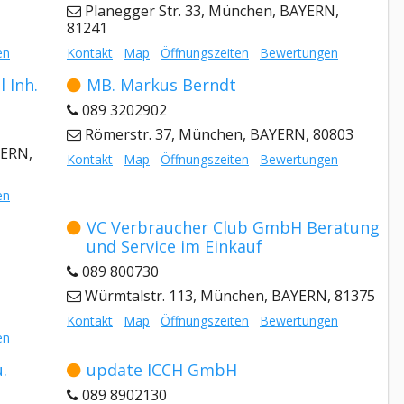
Planegger Str. 33, München, BAYERN,
81241
en
Kontakt
Map
Öffnungszeiten
Bewertungen
 Inh.
MB. Markus Berndt
089 3202902
Römerstr. 37, München, BAYERN, 80803
YERN,
Kontakt
Map
Öffnungszeiten
Bewertungen
en
VC Verbraucher Club GmbH Beratung
und Service im Einkauf
089 800730
Würmtalstr. 113, München, BAYERN, 81375
Kontakt
Map
Öffnungszeiten
Bewertungen
en
.
update ICCH GmbH
089 8902130