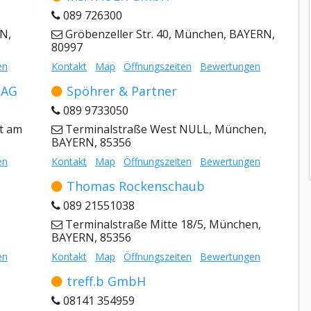
089 726300
N,
Gröbenzeller Str. 40, München, BAYERN,
80997
en
Kontakt
Map
Öffnungszeiten
Bewertungen
 AG
Spöhrer & Partner
089 9733050
t am
Terminalstraße West NULL, München,
BAYERN, 85356
en
Kontakt
Map
Öffnungszeiten
Bewertungen
Thomas Rockenschaub
089 21551038
Terminalstraße Mitte 18/5, München,
BAYERN, 85356
en
Kontakt
Map
Öffnungszeiten
Bewertungen
treff.b GmbH
08141 354959