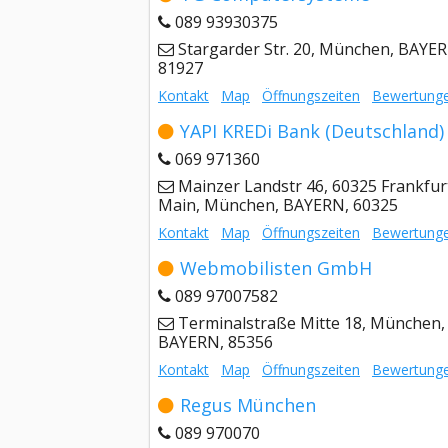
089 93930375
Stargarder Str. 20, München, BAYER
81927
Kontakt
Map
Öffnungszeiten
Bewertung
YAPI KREDi Bank (Deutschland)
069 971360
Mainzer Landstr 46, 60325 Frankfur
Main, München, BAYERN, 60325
Kontakt
Map
Öffnungszeiten
Bewertung
Webmobilisten GmbH
089 97007582
Terminalstraße Mitte 18, München,
BAYERN, 85356
Kontakt
Map
Öffnungszeiten
Bewertung
Regus München
089 970070