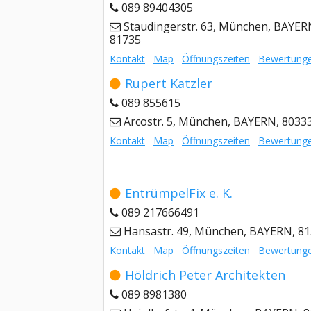
089 89404305
Staudingerstr. 63, München, BAYER
81735
Kontakt
Map
Öffnungszeiten
Bewertung
Rupert Katzler
089 855615
Arcostr. 5, München, BAYERN, 8033
Kontakt
Map
Öffnungszeiten
Bewertung
EntrümpelFix e. K.
089 217666491
Hansastr. 49, München, BAYERN, 8
Kontakt
Map
Öffnungszeiten
Bewertung
Höldrich Peter Architekten
089 8981380