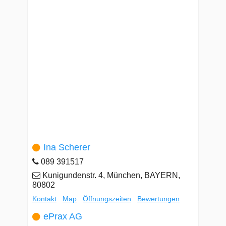
Ina Scherer
089 391517
Kunigundenstr. 4, München, BAYERN,
80802
Kontakt
Map
Öffnungszeiten
Bewertungen
ePrax AG