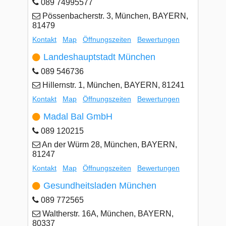
089 74995577
Pössenbacherstr. 3, München, BAYERN,
81479
Kontakt
Map
Öffnungszeiten
Bewertungen
Landeshauptstadt München
089 546736
Hillernstr. 1, München, BAYERN, 81241
Kontakt
Map
Öffnungszeiten
Bewertungen
Madal Bal GmbH
089 120215
An der Würm 28, München, BAYERN,
81247
Kontakt
Map
Öffnungszeiten
Bewertungen
Gesundheitsladen München
089 772565
Waltherstr. 16A, München, BAYERN,
80337