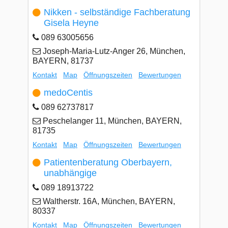
Nikken - selbständige Fachberatung
Gisela Heyne
089 63005656
Joseph-Maria-Lutz-Anger 26, München,
BAYERN, 81737
Kontakt
Map
Öffnungszeiten
Bewertungen
medoCentis
089 62737817
Peschelanger 11, München, BAYERN,
81735
Kontakt
Map
Öffnungszeiten
Bewertungen
Patientenberatung Oberbayern,
unabhängige
089 18913722
Waltherstr. 16A, München, BAYERN,
80337
Kontakt
Map
Öffnungszeiten
Bewertungen