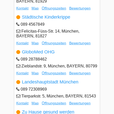
BAYERN, 81929
Kontakt
Map
Öffnungszeiten
Bewertungen
Städtische Kinderkrippe
089 4567849
Felicitas-Füss-Str. 14, München,
BAYERN, 81827
Kontakt
Map
Öffnungszeiten
Bewertungen
GloboMed OHG
089 28788462
Zieblandstr. 9, München, BAYERN, 80799
Kontakt
Map
Öffnungszeiten
Bewertungen
Landeshauptstadt München
089 72308969
Tierparkstr. 5, München, BAYERN, 81543
Kontakt
Map
Öffnungszeiten
Bewertungen
Zu Hause gesund werden