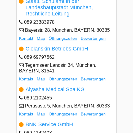
Staatl. Schulamt in der
Landeshauptstadt München,
Rechtliche Leitung
089 23383978
Bayerstr. 28, München, BAYERN, 80335
Kontakt
Map
Öffnungszeiten
Bewertungen
Clelanskin Betriebs GmbH
089 69797562
Tegernseer Landstr. 34, München,
BAYERN, 81541
Kontakt
Map
Öffnungszeiten
Bewertungen
Aiyasha Medical Spa KG
089 2102455
Perusastr. 5, München, BAYERN, 80333
Kontakt
Map
Öffnungszeiten
Bewertungen
BNK-Service GmbH
089 4142408