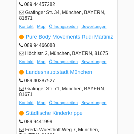
089 44457282
Grafinger Str. 34, München, BAYERN,
81671
Kontakt
Map
Öffnungszeiten
Bewertungen
Pure Body Movements Rudi Martiniz
089 94466088
Höchlstr. 2, München, BAYERN, 81675
Kontakt
Map
Öffnungszeiten
Bewertungen
Landeshauptstadt München
089 40287527
Grafinger Str. 71, München, BAYERN,
81671
Kontakt
Map
Öffnungszeiten
Bewertungen
Städtische Kinderkrippe
089 9441999
Freda-Wuesthoff-Weg 7, München,