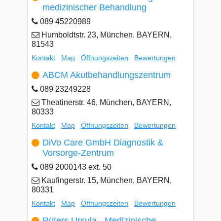
medizinischer Behandlung
089 45220989
Humboldtstr. 23, München, BAYERN,
81543
Kontakt
Map
Öffnungszeiten
Bewertungen
ABCM Akutbehandlungszentrum
089 23249228
Theatinerstr. 46, München, BAYERN,
80333
Kontakt
Map
Öffnungszeiten
Bewertungen
DiVo Care GmbH Diagnostik &
Vorsorge-Zentrum
089 2000143 ext. 50
Kaufingerstr. 15, München, BAYERN,
80331
Kontakt
Map
Öffnungszeiten
Bewertungen
Rüters Ursula - Medizinische