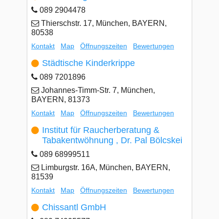
089 2904478
Thierschstr. 17, München, BAYERN,
80538
Kontakt
Map
Öffnungszeiten
Bewertungen
Städtische Kinderkrippe
089 7201896
Johannes-Timm-Str. 7, München,
BAYERN, 81373
Kontakt
Map
Öffnungszeiten
Bewertungen
Institut für Raucherberatung &
Tabakentwöhnung , Dr. Pal Bölcskei
089 68999511
Limburgstr. 16A, München, BAYERN,
81539
Kontakt
Map
Öffnungszeiten
Bewertungen
Chissantl GmbH